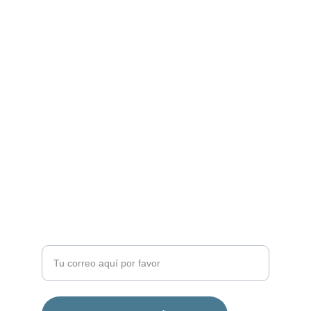
Asesoría
Te ayudamos a hacer crecer tu negocio hoy.
contacto@oscarcontreras.com
57 
Ingresa tu correo electrónico